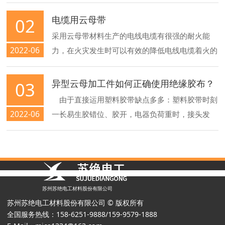
套外表面适当涂上润滑油，帮助轴套较方便的安
装，但是不易过多以免在重载或往复运动时轴套会
电缆用云母带
02
脱落出来。 3.装配时应采用芯轴慢慢压入，禁止知
采用云母带材料生产的电线电缆有很强的耐火能
己敲打轴套以免发生形变。 4.为了使装配更简单切
2022-06
力，在火灾发生时可以有效的降低电线电缆着火的
不会破坏耐磨层，轴的端面必须有倒角圆滑过度，
几率。任何地方都可能发生火灾，但当火灾发生在
轴的材质建议为轴承钢表面淬火处理HRC45，表面
人口聚集、安全要求特高的地方时，保证电力、信
异型云母加工件如何正确使用绝缘胶布？
03
粗糙度为Rz2-3，表面可镀硬铬。
息线缆在足够时间内维持正常工作是至关重要的，
由于直接运用塑料胶带缺点多多：塑料胶带时刻
否则将会造成极大危害。因此，用云母带生产的防
2022-06
一长易生胶错位、胶开，电器负荷重时，接头发
火线缆广泛用于下述场所：石油钻进平台、高层建
热，塑料胶带易熔化缩短；电器接头在接线盒内彼
筑、大型电站、地铁、重要工矿企业、计算机中
此压，接头有毛刺时，很简单戳空塑料胶带等，这
心、航天中心等。 产品存储条件：
些危险直接危及人身安全，导致线路适中，形成火
灾。而运用绝缘黑胶布就不会呈现以上状况，它具
有必定的强度、柔型，能长时刻紧裹着接头处，受
苏州苏绝电工材料股份有限公司
时刻及温度影响而干固定型，不会掉落，而且阻
苏州苏绝电工材料股份有限公司 © 版权所有
全国服务热线：
158-6251-9888/159-9579-1888
燃。再者，用绝缘黑胶布裹后再裹胶带能防潮、防